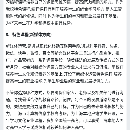
习编程课程培养自己的逻辑思维习惯，提高解决问题的能力。作为
我校特色课程,编程课程有利于培养学生的综合学习能力,是人工智
能时代的必修课。同时,也为学生们的学习和职业发展打下基础，
为将来学生在升学和择校中更具优势。
3、特色课程(新媒体方向)
新媒体运营,是通过现代化移动互联网手段,通过利用抖音、头条、
微信、快手、微博、百度等新兴媒体平台工具进行产品宣传、推
广、产品营销的一系列运营手段。随着经济的发展及传媒方式的日
新月异，社会对新媒体运营方面的专业人才需求与日俱增。学校在
培养学生文化知识素养的基础上,开设了新媒体运营特色课程,培养
提高学生的职业技能,为学生毕业后的就业和发展提供助力。
不管你选择哪种方式，都要确保和家人、老师以及相关部门进行沟
通，寻找最适合你的教育路径。记住，每个人的发展道路都是不同
的，关键是要努力追求自己的目标，并为自己的未来做出积极的努
力。上海市计算机信息学校高考班，为上海本地户籍学生开设，三
年学习文化专业课程，参加全国统一高考，可以享受上海本地人面
对高中入学考试成绩相对较差如何进入高中。